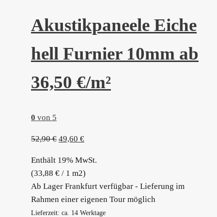
Akustikpaneele Eiche
hell Furnier 10mm ab
36,50 €/m²
0
von 5
Ursprünglicher
Aktueller
52,90
€
49,60
€
Preis
Preis
Enthält 19% MwSt.
war:
ist:
(
33,88
€
/ 1 m2)
52,90 €
49,60 €.
Ab Lager Frankfurt verfügbar - Lieferung im
Rahmen einer eigenen Tour möglich
Lieferzeit: ca. 14 Werktage