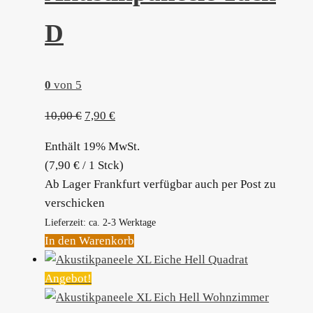
D
0
von 5
Ursprünglicher
Aktueller
10,00
€
7,90
€
Preis
Preis
Enthält 19% MwSt.
war:
ist:
(
7,90
€
/ 1 Stck)
10,00 €
7,90 €.
Ab Lager Frankfurt verfügbar auch per Post zu
verschicken
Lieferzeit: ca. 2-3 Werktage
In den Warenkorb
Angebot!