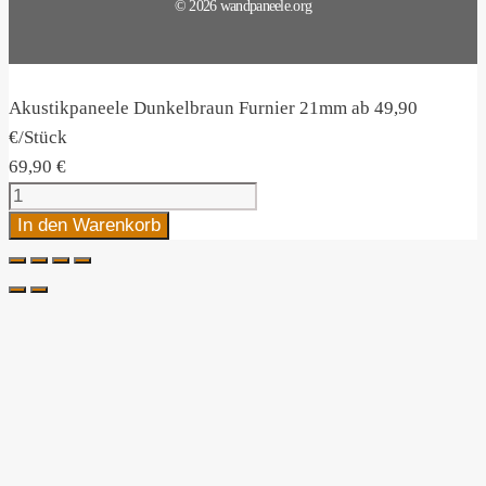
© 2026 wandpaneele.org
Akustikpaneele Dunkelbraun Furnier 21mm ab 49,90
€/Stück
69,90
€
Akustikpaneele
Dunkelbraun
In den Warenkorb
Furnier
21mm
ab
49,90
€/Stück
Menge