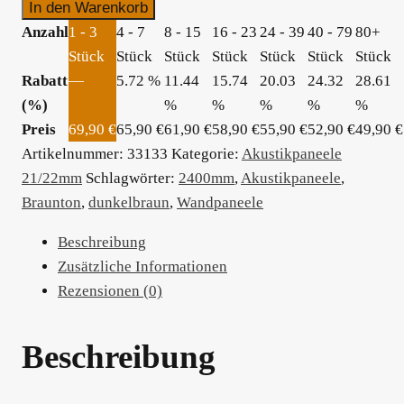
Dunkelbraun
In den Warenkorb
Furnier
Anzahl
1 - 3
4 - 7
8 - 15
16 - 23
24 - 39
40 - 79
80+
21mm
Stück
Stück
Stück
Stück
Stück
Stück
Stück
ab
Rabatt
—
5.72 %
11.44
15.74
20.03
24.32
28.61
49,90
(%)
%
%
%
%
%
€/Stück
Preis
69,90
€
65,90
€
61,90
€
58,90
€
55,90
€
52,90
€
49,90
€
Menge
Artikelnummer:
33133
Kategorie:
Akustikpaneele
21/22mm
Schlagwörter:
2400mm
,
Akustikpaneele
,
Braunton
,
dunkelbraun
,
Wandpaneele
Beschreibung
Zusätzliche Informationen
Rezensionen (0)
Beschreibung