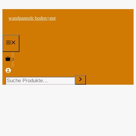
Zum
wandpaneele boden+gut
Inhalt
springen
Menü
0
Suchen